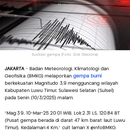
Ilustrasi gempa (Foto: Dok Okezone)
JAKARTA
- Badan Meteorologi, Klimatologi dan
Geofisika (BMKG) melaporkan
gempa bumi
berkekuatan Magnitudo 3,9 mengguncang wilayah
Kabupaten Luwu Timur, Sulawesi Selatan (Sulsel)
pada Senin (10/3/2025) malam.
"Mag:3.9, 10-Mar-25 20:01 WIB, Lok:2.31 LS, 120.84 BT
(Pusat gempa berada di darat 47 km barat laut Luwu
Timur), Kedalaman:4 Km," cuit laman X @infoBMKG.