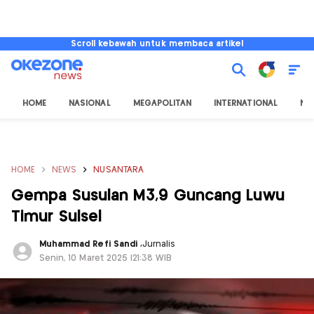
Scroll kebawah untuk membaca artikel
HOME
NASIONAL
MEGAPOLITAN
INTERNATIONAL
NU
HOME
NEWS
NUSANTARA
Gempa Susulan M3,9 Guncang Luwu
Timur Sulsel
Muhammad Refi Sandi
,
Jurnalis
Senin, 10 Maret 2025 |21:38 WIB