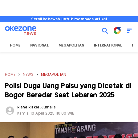
Scroll kebawah untuk membaca artikel
HOME
NASIONAL
MEGAPOLITAN
INTERNATIONAL
NU
HOME
NEWS
MEGAPOLITAN
Polisi Duga Uang Palsu yang Dicetak di
Bogor Beredar Saat Lebaran 2025
Riana Rizkia
,
Jurnalis
Kamis, 10 April 2025 |16:00 WIB