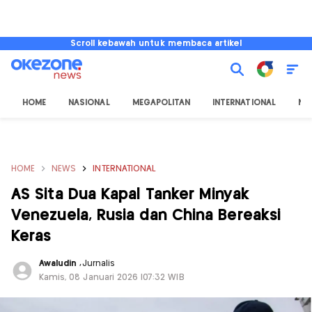
Scroll kebawah untuk membaca artikel
HOME
NASIONAL
MEGAPOLITAN
INTERNATIONAL
NU
HOME
NEWS
INTERNATIONAL
AS Sita Dua Kapal Tanker Minyak
Venezuela, Rusia dan China Bereaksi
Keras
Awaludin
,
Jurnalis
Kamis, 08 Januari 2026 |07:32 WIB