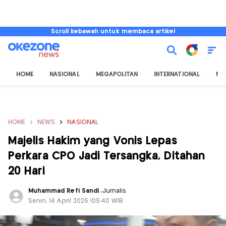
Scroll kebawah untuk membaca artikel
HOME
NASIONAL
MEGAPOLITAN
INTERNATIONAL
NU
HOME
NEWS
NASIONAL
Majelis Hakim yang Vonis Lepas
Perkara CPO Jadi Tersangka, Ditahan
20 Hari
Muhammad Refi Sandi
,
Jurnalis
Senin, 14 April 2025 |05:40 WIB