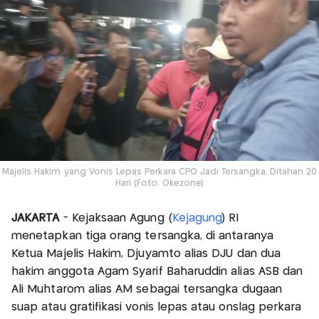
Majelis Hakim yang Vonis Lepas Perkara CPO Jadi Tersangka, Ditahan 20
Hari (Foto: Okezone)
JAKARTA
- Kejaksaan Agung (
Kejagung
) RI
menetapkan tiga orang tersangka, di antaranya
Ketua Majelis Hakim, Djuyamto alias DJU dan dua
hakim anggota Agam Syarif Baharuddin alias ASB dan
Ali Muhtarom alias AM sebagai tersangka dugaan
suap atau gratifikasi vonis lepas atau onslag perkara