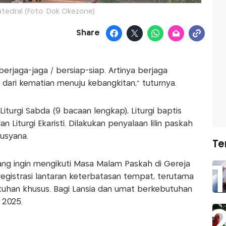
atedral (Foto: Dok Okezone)
Share
a berjaga-jaga / bersiap-siap. Artinya berjaga
 dari kematian menuju kebangkitan," tuturnya.
iturgi Sabda (9 bacaan lengkap), Liturgi baptis
 Liturgi Ekaristi. Dilakukan penyalaan lilin paskah
Susyana.
Te
g ingin mengikuti Masa Malam Paskah di Gereja
egistrasi lantaran keterbatasan tempat, terutama
tuhan khusus. Bagi Lansia dan umat berkebutuhan
 2025.