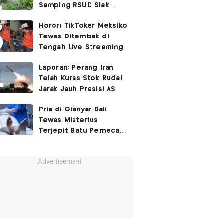
Samping RSUD Siak
Akibat Suntikan
Horor! TikToker Meksiko
Rocuronium
Tewas Ditembak di
Tengah Live Streaming
Laporan: Perang Iran
Telah Kuras Stok Rudal
Jarak Jauh Presisi AS
Pria di Gianyar Bali
Tewas Misterius
Terjepit Batu Pemecah
Ombak
Advertisement