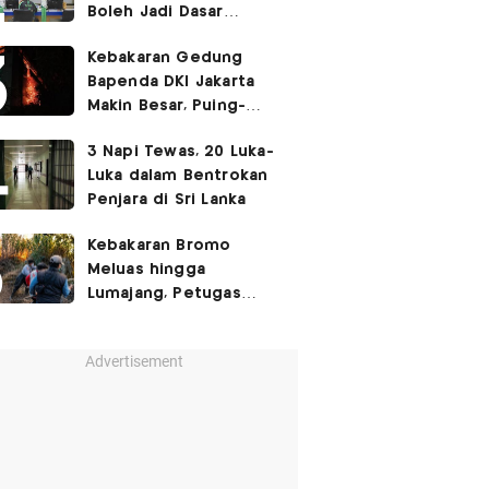
Boleh Jadi Dasar
Perbedaan Kualitas
Kebakaran Gedung
Layanan Kesehatan
Bapenda DKI Jakarta
Makin Besar, Puing-
Puing Berjatuhan
3 Napi Tewas, 20 Luka-
Luka dalam Bentrokan
Penjara di Sri Lanka
Kebakaran Bromo
Meluas hingga
Lumajang, Petugas
Gabungan Buat Sekat
Api
Advertisement