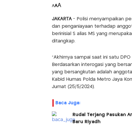
A
A
A
JAKARTA
- Polisi menyampaikan pe
dan penganiayaan terhadap anggota
berinisial S alias MS yang merupak
ditangkap.
"Akhirnya sampai saat ini satu DPO 
Berdasarkan interogasi yang bersa
yang bersangkutan adalah anggota 
Kabid Humas Polda Metro Jaya Kom
Jumat (25/5/2024).
Baca Juga:
Rudal Terjang Pasukan A
Baru Riyadh