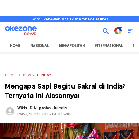
Scroll kebawah untuk membaca artikel
HOME
NASIONAL
MEGAPOLITAN
INTERNATIONAL
NU
HOME
NEWS
NEWS
Mengapa Sapi Begitu Sakral di India?
Ternyata Ini Alasannya!
Wikku D Nugroho
,
Jurnalis
Rabu, 21 Mei 2025 |14:07 WIB