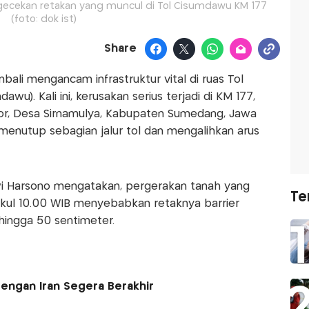
gecekan retakan yang muncul di Tol Cisumdawu KM 177
(foto: dok ist)
Share
ali mengancam infrastruktur vital di ruas Tol
). Kali ini, kerusakan serius terjadi di KM 177,
or, Desa Sirnamulya, Kabupaten Sumedang, Jawa
enutup sebagian jalur tol dan mengalihkan arus
i Harsono mengatakan, pergerakan tanah yang
Te
pukul 10.00 WIB menyebabkan retaknya barrier
hingga 50 sentimeter.
engan Iran Segera Berakhir