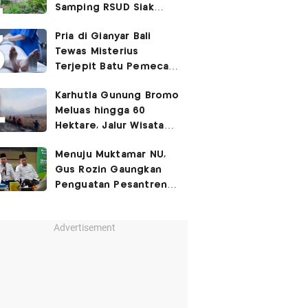
Samping RSUD Siak
Akibat Suntikan
Pria di Gianyar Bali
Rocuronium
Tewas Misterius
Terjepit Batu Pemecah
Ombak
Karhutla Gunung Bromo
Meluas hingga 60
Hektare, Jalur Wisata
Ditutup Sementara!
Menuju Muktamar NU,
Gus Rozin Gaungkan
Penguatan Pesantren
dan Ukhuwah Nahdliyah
Advertisement