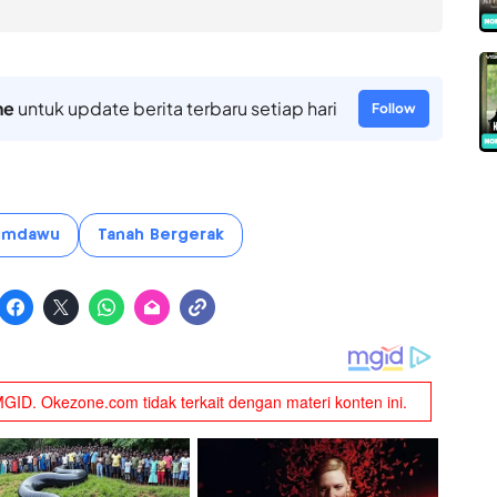
ne
untuk update berita terbaru setiap hari
Follow
sumdawu
Tanah Bergerak