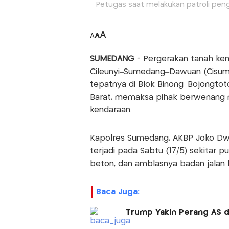
Petugas saat melakukan patroli pen
A
A
A
SUMEDANG
- Pergerakan tanah kemb
Cileunyi–Sumedang–Dawuan (Cisumdawu
tepatnya di Blok Binong–Bojongtot
Barat, memaksa pihak berwenang m
kendaraan.
Kapolres Sumedang, AKBP Joko Dw
terjadi pada Sabtu (17/5) sekitar 
beton, dan amblasnya badan jalan 
Baca Juga:
Trump Yakin Perang AS d