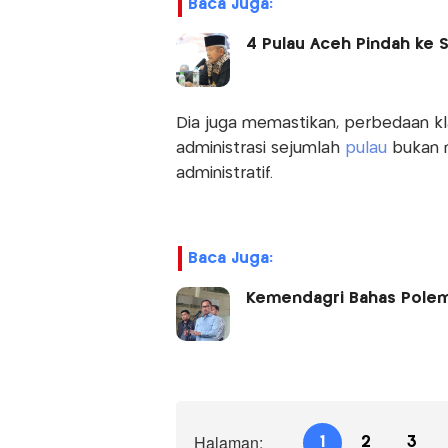
Baca Juga:
4 Pulau Aceh Pindah ke 
Dia juga memastikan, perbedaan kl
administrasi sejumlah
pulau
bukan m
administratif.
Baca Juga:
Kemendagri Bahas Polemi
Halaman:
1
2
3