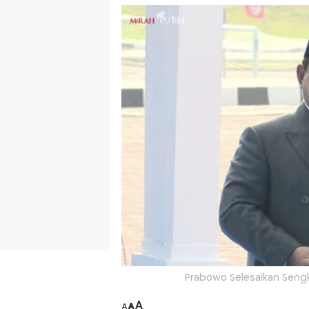
Prabowo Selesaikan Sengk
A
A
A