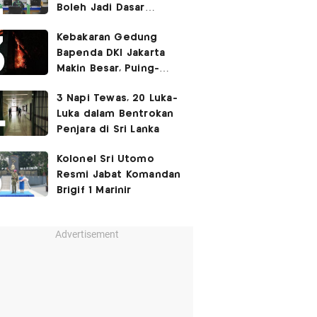
Boleh Jadi Dasar
Perbedaan Kualitas
Kebakaran Gedung
Layanan Kesehatan
Bapenda DKI Jakarta
Makin Besar, Puing-
Puing Berjatuhan
3 Napi Tewas, 20 Luka-
Luka dalam Bentrokan
Penjara di Sri Lanka
Kolonel Sri Utomo
Resmi Jabat Komandan
Brigif 1 Marinir
Advertisement