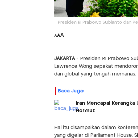
Presiden RI Prabowo Subianto dan Pe
A
A
A
JAKARTA
- Presiden RI Prabowo Su
Lawrence Wong sepakat mendorong 
dan global yang tengah memanas.
Baca Juga:
Iran Mencapai Kerangka
Hormuz
Hal itu disampaikan dalam konfere
yang digelar di Parliament House, S