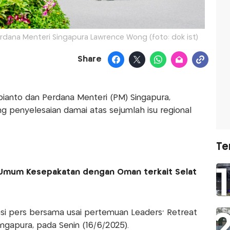
rdana Menteri Singapura Lawrence Wong (foto: dok ist)
Share
bianto dan Perdana Menteri (PM) Singapura,
penyelesaian damai atas sejumlah isu regional
Te
 Umum Kesepakatan dengan Oman terkait Selat
nsi pers bersama usai pertemuan Leaders’ Retreat
ingapura, pada Senin (16/6/2025).