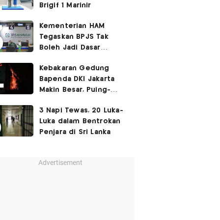
Brigif 1 Marinir
Kementerian HAM
Tegaskan BPJS Tak
Boleh Jadi Dasar
Perbedaan Kualitas
Kebakaran Gedung
Layanan Kesehatan
Bapenda DKI Jakarta
Makin Besar, Puing-
Puing Berjatuhan
3 Napi Tewas, 20 Luka-
Luka dalam Bentrokan
Penjara di Sri Lanka
Advertisement