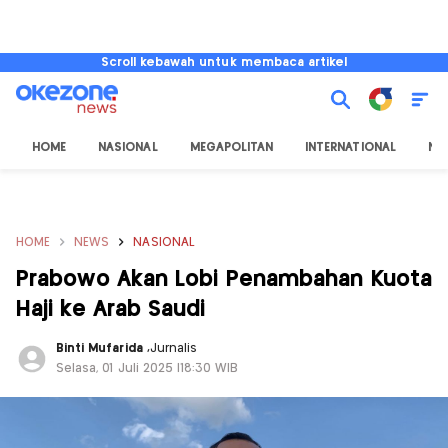
Scroll kebawah untuk membaca artikel
HOME
NASIONAL
MEGAPOLITAN
INTERNATIONAL
NU
HOME
NEWS
NASIONAL
Prabowo Akan Lobi Penambahan Kuota
Haji ke Arab Saudi
Binti Mufarida
,
Jurnalis
Selasa, 01 Juli 2025 |18:30 WIB