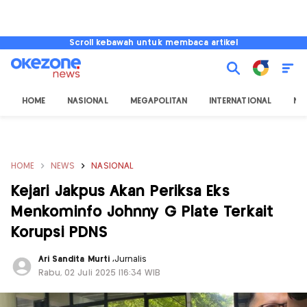
Scroll kebawah untuk membaca artikel
HOME
NASIONAL
MEGAPOLITAN
INTERNATIONAL
NU
HOME
NEWS
NASIONAL
Kejari Jakpus Akan Periksa Eks
Menkominfo Johnny G Plate Terkait
Korupsi PDNS
Ari Sandita Murti
,
Jurnalis
Rabu, 02 Juli 2025 |16:34 WIB