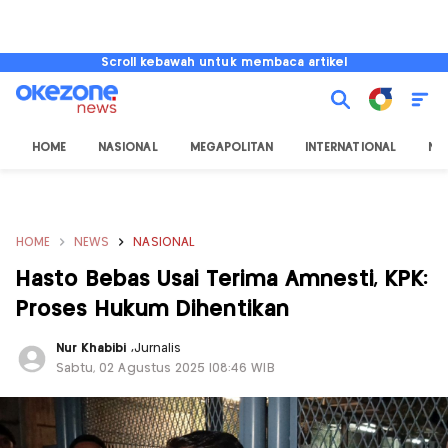
Scroll kebawah untuk membaca artikel
HOME
NASIONAL
MEGAPOLITAN
INTERNATIONAL
NU
HOME
NEWS
NASIONAL
Hasto Bebas Usai Terima Amnesti, KPK:
Proses Hukum Dihentikan
Nur Khabibi
,
Jurnalis
Sabtu, 02 Agustus 2025 |08:46 WIB