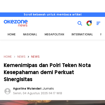
Scroll kebawah untuk membaca artikel
HOME
NASIONAL
MEGAPOLITAN
INTERNATIONAL
NU
HOME
NEWS
NEWS
Kemenimipas dan Polri Teken Nota
Kesepahaman demi Perkuat
Sinergisitas
Agustina Wulandari
,
Jurnalis
Senin, 04 Agustus 2025 |14:17 WIB