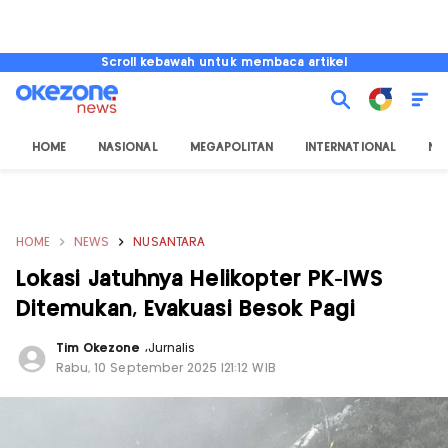
Scroll kebawah untuk membaca artikel
HOME
NASIONAL
MEGAPOLITAN
INTERNATIONAL
NU
HOME
NEWS
NUSANTARA
Lokasi Jatuhnya Helikopter PK-IWS
Ditemukan, Evakuasi Besok Pagi
Tim Okezone
,
Jurnalis
Rabu, 10 September 2025 |21:12 WIB