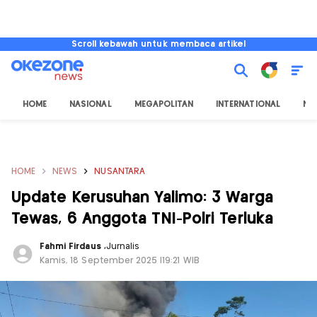
Scroll kebawah untuk membaca artikel
HOME
NASIONAL
MEGAPOLITAN
INTERNATIONAL
NU
HOME
NEWS
NUSANTARA
Update Kerusuhan Yalimo: 3 Warga
Tewas, 6 Anggota TNI-Polri Terluka
Fahmi Firdaus
,
Jurnalis
Kamis, 18 September 2025 |19:21 WIB