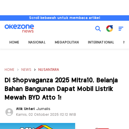
Scroll kebawah untuk membaca artikel
HOME
NASIONAL
MEGAPOLITAN
INTERNATIONAL
NU
HOME
NEWS
NUSANTARA
Di Shopvaganza 2025 Mitra10, Belanja
Bahan Bangunan Dapat Mobil Listrik
Mewah BYD Atto 1!
Atik Untari
,
Jurnalis
Kamis, 02 Oktober 2025 |12:12 WIB