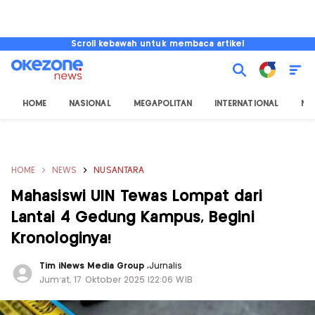
Scroll kebawah untuk membaca artikel
HOME
NASIONAL
MEGAPOLITAN
INTERNATIONAL
NU
HOME
NEWS
NUSANTARA
Mahasiswi UIN Tewas Lompat dari
Lantai 4 Gedung Kampus, Begini
Kronologinya!
Tim iNews Media Group
,
Jurnalis
Jum'at, 17 Oktober 2025 |22:06 WIB