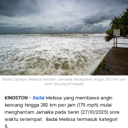
Badai Dahsyat Melissa Hantam Jamaika, Kecepatan Angin 282 Km per
Jam! (Ilustrasi/Freepik)
KINGSTON
-
Badai
Melissa yang membawa angin
kencang hingga 282 km per jam (175 mph) mulai
menghantam Jamaika pada Senin (27/10/2025) sore
waktu setempat. Badai Melissa termasuk kategori
5.