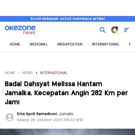
Scroll kebawah untuk membaca artikel
HOME
NASIONAL
MEGAPOLITAN
INTERNATIONAL
NU
HOME
NEWS
INTERNATIONAL
Badai Dahsyat Melissa Hantam
Jamaika, Kecepatan Angin 282 Km per
Jam!
Erha Aprili Ramadhoni
,
Jurnalis
Selasa, 28 Oktober 2025 |09:32 WIB