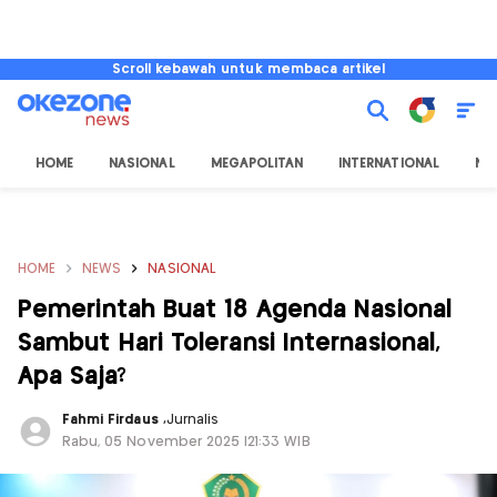
Scroll kebawah untuk membaca artikel
HOME
NASIONAL
MEGAPOLITAN
INTERNATIONAL
NU
HOME
NEWS
NASIONAL
Pemerintah Buat 18 Agenda Nasional
Sambut Hari Toleransi Internasional,
Apa Saja?
Fahmi Firdaus
,
Jurnalis
Rabu, 05 November 2025 |21:33 WIB