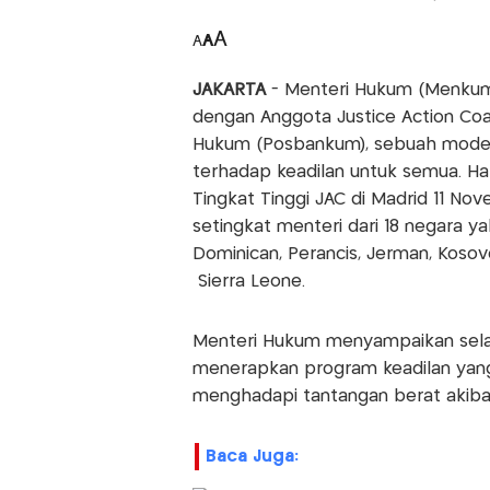
A
A
A
JAKARTA
- Menteri Hukum (Menkum
dengan Anggota Justice Action Coa
Hukum (Posbankum), sebuah model 
terhadap keadilan untuk semua. Ha
Tingkat Tinggi JAC di Madrid 11 No
setingkat menteri dari 18 negara ya
Dominican, Perancis, Jerman, Kosov
Sierra Leone.
Menteri Hukum menyampaikan selam
menerapkan program keadilan yan
menghadapi tantangan berat akiba
Baca Juga: