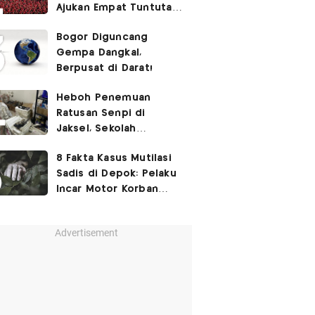
Ajukan Empat Tuntutan
ke Pemerintah
Bogor Diguncang
Gempa Dangkal,
Berpusat di Darat!
Heboh Penemuan
Ratusan Senpi di
Jaksel, Sekolah
Tegaskan Tak Ada
8 Fakta Kasus Mutilasi
Kegiatan Eskul
Sadis di Depok: Pelaku
Menembak
Incar Motor Korban
hingga Motif Terungkap
Advertisement