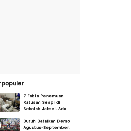
rpopuler
7 Fakta Penemuan
Ratusan Senpi di
Sekolah Jaksel, Ada
Dugaan Narkoba hingga
Buruh Batalkan Demo
Ruang Bunker
Agustus-September,