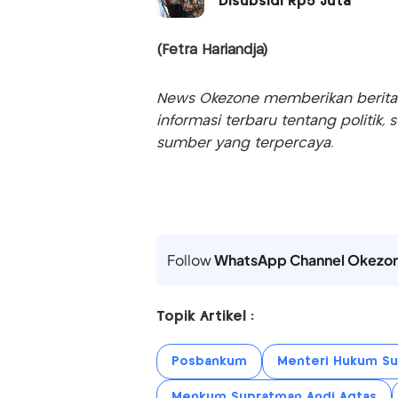
Disubsidi Rp5 Juta
(Fetra Hariandja)
News Okezone memberikan berita te
informasi terbaru tentang politik, 
sumber yang terpercaya.
Follow
WhatsApp Channel Okezo
Topik Artikel :
Posbankum
Menteri Hukum Su
Menkum Supratman Andi Agtas