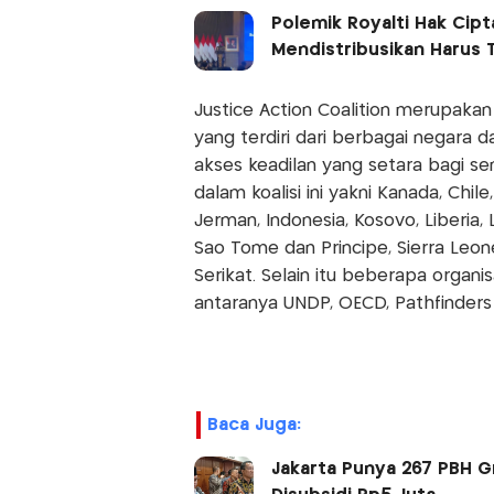
Polemik Royalti Hak Ci
Mendistribusikan Harus 
Justice Action Coalition merupaka
yang terdiri dari berbagai negara
akses keadilan yang setara bagi s
dalam koalisi ini yakni Kanada, Chil
Jerman, Indonesia, Kosovo, Liberia,
São Tomé dan Príncipe, Sierra Leo
Serikat. Selain itu beberapa organisa
antaranya UNDP, OECD, Pathfinders 
Baca Juga:
Jakarta Punya 267 PBH Gr