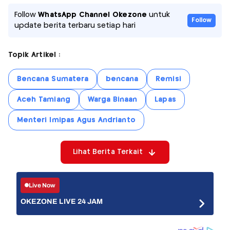
Follow
WhatsApp Channel Okezone
untuk
Follow
update berita terbaru setiap hari
Topik Artikel :
Bencana Sumatera
bencana
Remisi
Aceh Tamiang
Warga Binaan
Lapas
Menteri Imipas Agus Andrianto
Lihat Berita Terkait
Live Now
OKEZONE LIVE 24 JAM