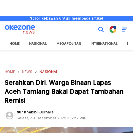
Scroll kebawah untuk membaca artikel
HOME
NASIONAL
MEGAPOLITAN
INTERNATIONAL
NU
HOME
NEWS
NASIONAL
Serahkan Diri, Warga Binaan Lapas
Aceh Tamiang Bakal Dapat Tambahan
Remisi
Nur Khabibi
,
Jurnalis
Selasa, 30 Desember 2025 |03:23 WIB