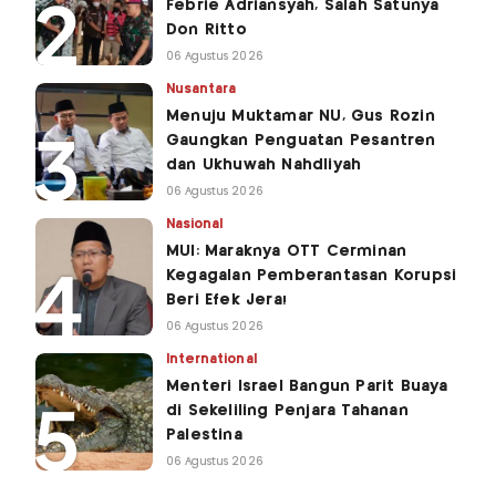
Febrie Adriansyah, Salah Satunya
Don Ritto
06 Agustus 2026
Nusantara
Menuju Muktamar NU, Gus Rozin
Gaungkan Penguatan Pesantren
dan Ukhuwah Nahdliyah
06 Agustus 2026
Nasional
MUI: Maraknya OTT Cerminan
Kegagalan Pemberantasan Korupsi
Beri Efek Jera!
06 Agustus 2026
International
Menteri Israel Bangun Parit Buaya
di Sekeliling Penjara Tahanan
Palestina
06 Agustus 2026