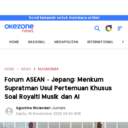
Scroll kebawah untuk membaca artikel
HOME
NASIONAL
MEGAPOLITAN
INTERNATIONAL
NU
HOME
NEWS
NUSANTARA
Forum ASEAN - Jepang: Menkum
Supratman Usul Pertemuan Khusus
Soal Royalti Musik dan AI
Agustina Wulandari
,
Jurnalis
Sabtu, 15 November 2025 |14:00 WIB