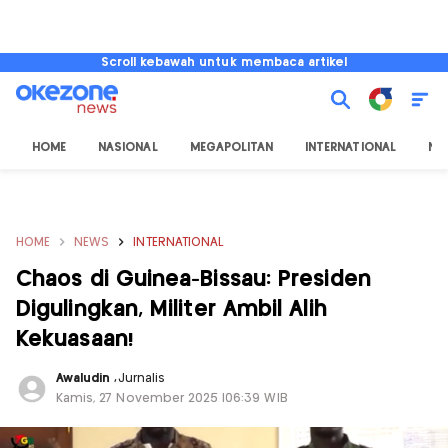
Scroll kebawah untuk membaca artikel
HOME
NASIONAL
MEGAPOLITAN
INTERNATIONAL
NU
HOME
NEWS
INTERNATIONAL
Chaos di Guinea-Bissau: Presiden
Digulingkan, Militer Ambil Alih
Kekuasaan!
Awaludin
,
Jurnalis
Kamis, 27 November 2025 |06:39 WIB