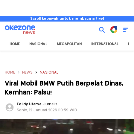
Scroll kebawah untuk membaca artikel
HOME
NASIONAL
MEGAPOLITAN
INTERNATIONAL
NU
HOME
NEWS
NASIONAL
Viral Mobil BMW Putih Berpelat Dinas,
Kemhan: Palsu!
Felldy Utama
,
Jurnalis
Senin, 12 Januari 2026 |10:59 WIB