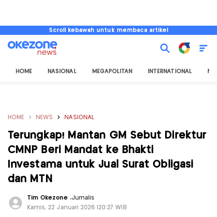
Scroll kebawah untuk membaca artikel
HOME
NASIONAL
MEGAPOLITAN
INTERNATIONAL
NU
HOME
NEWS
NASIONAL
Terungkap! Mantan GM Sebut Direktur
CMNP Beri Mandat ke Bhakti
Investama untuk Jual Surat Obligasi
dan MTN
Tim Okezone
,
Jurnalis
Kamis, 22 Januari 2026 |20:27 WIB