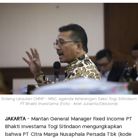
Sidang Lanjutan CMNP - MNC, agenda Keterangan Saksi Togi Sitindaon
PT Bhakti Investama (Foto : Arief Julianto/Okezone)
JAKARTA
- Mantan General Manager Fixed Income PT
Bhakti Investama Togi Sitindaon mengungkapkan
bahwa PT Citra Marga Nusaphala Persada Tbk (kode