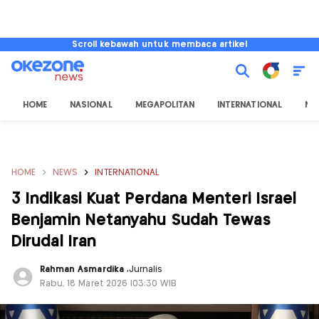
Scroll kebawah untuk membaca artikel
HOME
NASIONAL
MEGAPOLITAN
INTERNATIONAL
NU
HOME
NEWS
INTERNATIONAL
3 Indikasi Kuat Perdana Menteri Israel
Benjamin Netanyahu Sudah Tewas
Dirudal Iran
Rahman Asmardika
,
Jurnalis
Rabu, 18 Maret 2026 |03:30 WIB