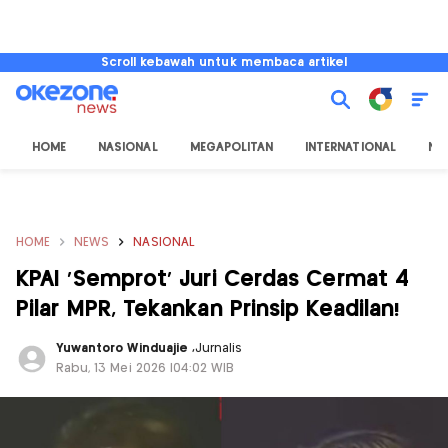
Scroll kebawah untuk membaca artikel
HOME
NASIONAL
MEGAPOLITAN
INTERNATIONAL
NU
HOME
NEWS
NASIONAL
KPAI 'Semprot' Juri Cerdas Cermat 4
Pilar MPR, Tekankan Prinsip Keadilan!
Yuwantoro Winduajie
,
Jurnalis
Rabu, 13 Mei 2026 |04:02 WIB