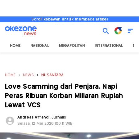
Scroll kebawah untuk membaca artikel
HOME
NASIONAL
MEGAPOLITAN
INTERNATIONAL
NU
HOME
NEWS
NUSANTARA
Love Scamming dari Penjara, Napi
Peras Ribuan Korban Miliaran Rupiah
Lewat VCS
Andreas Affandi
,
Jurnalis
Selasa, 12 Mei 2026 |00:11 WIB