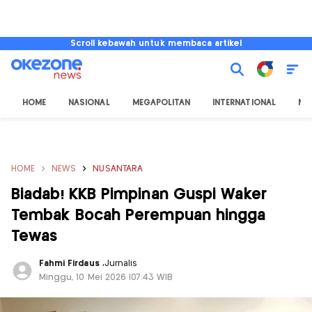
Scroll kebawah untuk membaca artikel
HOME
NASIONAL
MEGAPOLITAN
INTERNATIONAL
NU
HOME
NEWS
NUSANTARA
Biadab! KKB Pimpinan Guspi Waker
Tembak Bocah Perempuan hingga
Tewas
Fahmi Firdaus
,
Jurnalis
Minggu, 10 Mei 2026 |07:43 WIB