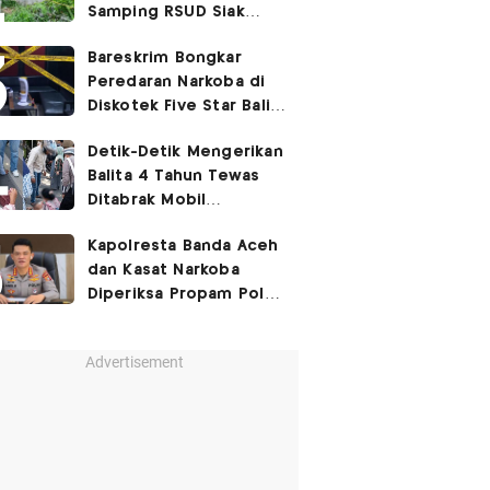
Samping RSUD Siak
Akibat Suntikan
Bareskrim Bongkar
Rocuronium
Peredaran Narkoba di
Diskotek Five Star Bali,
Ini Penampakannya!
Detik-Detik Mengerikan
Balita 4 Tahun Tewas
Ditabrak Mobil
Kapolsek
Kapolresta Banda Aceh
dan Kasat Narkoba
Diperiksa Propam Polri,
Ada Apa?
Advertisement