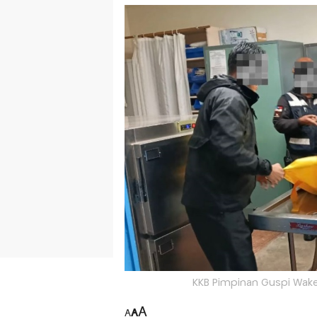
KKB Pimpinan Guspi Wak
A
A
A