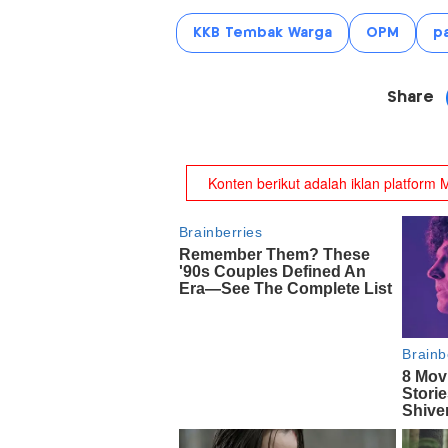
KKB Tembak Warga
OPM
p
Share