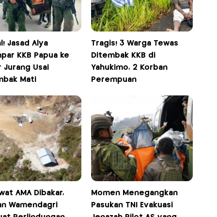
l! Jasad Alya
Tragis! 3 Warga Tewas
mpar KKB Papua ke
Ditembak KKB di
 Jurang Usai
Yahukimo, 2 Korban
mbak Mati
Perempuan
wat AMA Dibakar,
Momen Menegangkan
an Wamendagri
Pasukan TNI Evakuasi