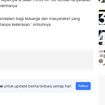
 tepatnya di Jalan Poros MP 69, korban dinyatakan
deritanya.
mendalam bagi keluarga dan masyarakat yang
anpa kekerasan,” imbuhnya.
ne
untuk update berita terbaru setiap hari
Follow