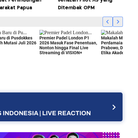
uat Perlindungan
Jenazah Pilot AS yang
arakat Papua
Ditembak OPM
 INDONESIA | LIVE REACTION