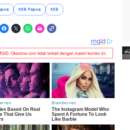
apua
KKB Papua
KKB