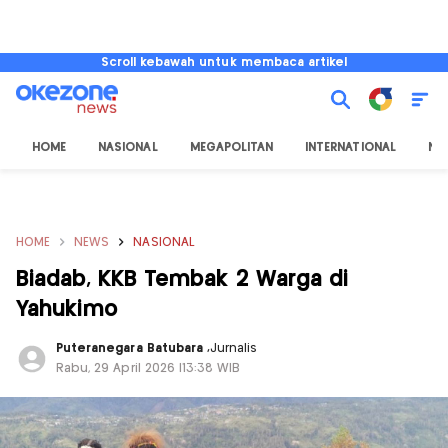
Scroll kebawah untuk membaca artikel
HOME
NASIONAL
MEGAPOLITAN
INTERNATIONAL
NU
HOME
NEWS
NASIONAL
Biadab, KKB Tembak 2 Warga di
Yahukimo
Puteranegara Batubara
,
Jurnalis
Rabu, 29 April 2026 |13:38 WIB