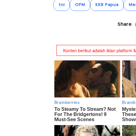
tni
OPM
KKB Papua
Me
Share