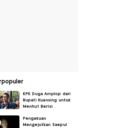
rpopuler
KPK Duga Amplop dari
Bupati Kuansing untuk
Menhut Berisi
SGD14.000,
Pengakuan
Pengembaliannya
Mengejutkan Saepul
Belum Utuh