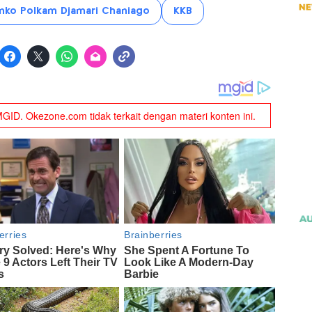
nko Polkam Djamari Chaniago
KKB