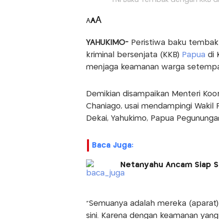
TNI Baku Tembak dengan KKB d
A
A
A
YAHUKIMO-
Peristiwa baku tembak 
kriminal bersenjata (KKB)
Papua
di 
menjaga keamanan warga setempa
Demikian disampaikan Menteri Koor
Chaniago, usai mendampingi Wakil
Dekai, Yahukimo, Papua Pegununga
Baca Juga:
Netanyahu Ancam Siap Se
"Semuanya adalah mereka (aparat
sini. Karena dengan keamanan yang