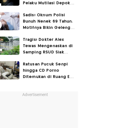
Pelaku Mutilasi Depok:
Murka Digerayangi
Sadis! Oknum Polisi
Korban di Kontrakan
Bunuh Nenek 69 Tahun,
Motifnya Bikin Geleng
Kepala
Tragis! Dokter Alex
Tewas Mengenaskan di
Samping RSUD Siak
Akibat Suntikan
Ratusan Pucuk Senpi
Rocuronium
hingga CD Porno
Ditemukan di Ruang Eks
Ketua Yayasan Sekolah
Advertisement