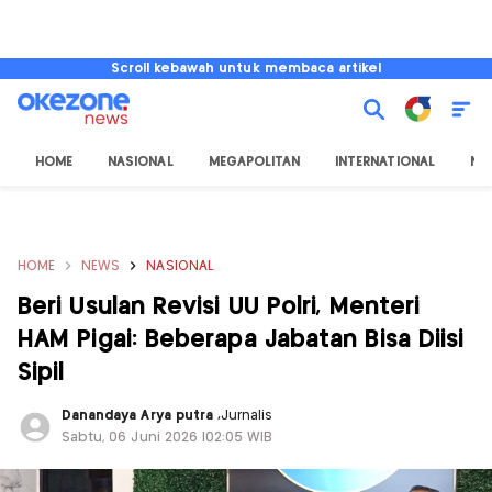
Scroll kebawah untuk membaca artikel
HOME
NASIONAL
MEGAPOLITAN
INTERNATIONAL
NU
HOME
NEWS
NASIONAL
Beri Usulan Revisi UU Polri, Menteri
HAM Pigai: Beberapa Jabatan Bisa Diisi
Sipil
Danandaya Arya putra
,
Jurnalis
Sabtu, 06 Juni 2026 |02:05 WIB