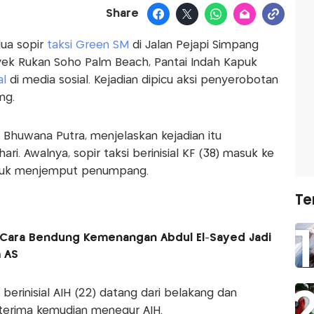
Share
dua sopir
taksi Green SM
di Jalan Pejapi Simpang
yek Rukan Soho Palm Beach, Pantai Indah Kapuk
al
di media sosial. Kejadian dipicu aksi penyerobotan
ng.
 Bhuwana Putra, menjelaskan kejadian itu
ri. Awalnya, sopir taksi berinisial KF (38) masuk ke
tuk menjemput penumpang.
Te
 Cara Bendung Kemenangan Abdul El-Sayed Jadi
 AS
berinisial AIH (22) datang dari belakang dan
 terima kemudian menegur AIH.