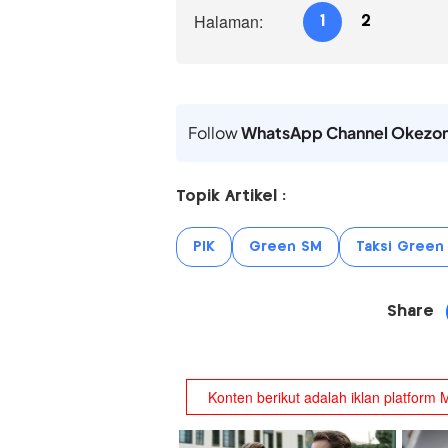
Halaman:
1
2
Follow
WhatsApp Channel Okezo
Topik Artikel :
PIK
Green SM
Taksi Green
Share