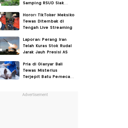
Samping RSUD Siak
Akibat Suntikan
Horor! TikToker Meksiko
Rocuronium
Tewas Ditembak di
Tengah Live Streaming
Laporan: Perang Iran
Telah Kuras Stok Rudal
Jarak Jauh Presisi AS
Pria di Gianyar Bali
Tewas Misterius
Terjepit Batu Pemecah
Ombak
Advertisement