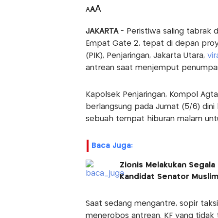
A
A
A
JAKARTA
- Peristiwa saling tabrak 
Empat Gate 2, tepat di depan pro
(PIK), Penjaringan, Jakarta Utara,
vir
antrean saat menjemput penumpa
Kapolsek Penjaringan, Kompol Agta
berlangsung pada Jumat (5/6) dini ha
sebuah tempat hiburan malam un
Baca Juga:
Zionis Melakukan Segala
Kandidat Senator Muslim
Saat sedang mengantre, sopir taksi 
menerobos antrean. KF yang tidak