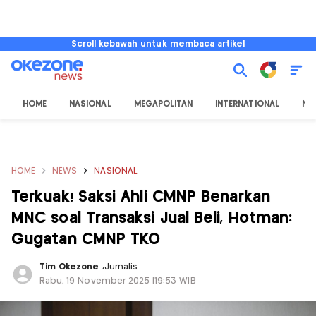
Scroll kebawah untuk membaca artikel
HOME
NASIONAL
MEGAPOLITAN
INTERNATIONAL
NU
HOME
NEWS
NASIONAL
Terkuak! Saksi Ahli CMNP Benarkan
MNC soal Transaksi Jual Beli, Hotman:
Gugatan CMNP TKO
Tim Okezone
,
Jurnalis
Rabu, 19 November 2025 |19:53 WIB