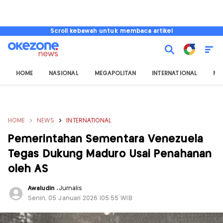
Scroll kebawah untuk membaca artikel
HOME
NASIONAL
MEGAPOLITAN
INTERNATIONAL
NU
HOME
NEWS
INTERNATIONAL
Pemerintahan Sementara Venezuela
Tegas Dukung Maduro Usai Penahanan
oleh AS
Awaludin
,
Jurnalis
Senin, 05 Januari 2026 |05:55 WIB