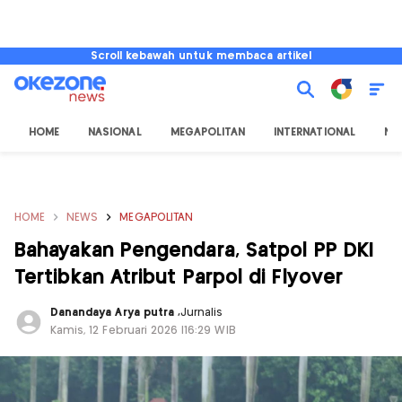
Scroll kebawah untuk membaca artikel
HOME
NASIONAL
MEGAPOLITAN
INTERNATIONAL
NU
HOME
NEWS
MEGAPOLITAN
Bahayakan Pengendara, Satpol PP DKI
Tertibkan Atribut Parpol di Flyover
Danandaya Arya putra
,
Jurnalis
Kamis, 12 Februari 2026 |16:29 WIB