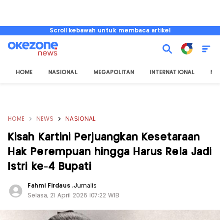
Scroll kebawah untuk membaca artikel
HOME
NASIONAL
MEGAPOLITAN
INTERNATIONAL
NU
HOME
NEWS
NASIONAL
Kisah Kartini Perjuangkan Kesetaraan
Hak Perempuan hingga Harus Rela Jadi
Istri ke-4 Bupati
Fahmi Firdaus
,
Jurnalis
Selasa, 21 April 2026 |07:22 WIB