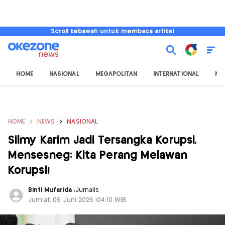
Scroll kebawah untuk membaca artikel
HOME
NASIONAL
MEGAPOLITAN
INTERNATIONAL
NU
HOME
NEWS
NASIONAL
Silmy Karim Jadi Tersangka Korupsi,
Mensesneg: Kita Perang Melawan
Korupsi!
Binti Mufarida
,
Jurnalis
Jum'at, 05 Juni 2026 |04:10 WIB