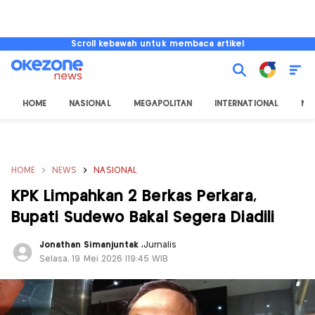
Scroll kebawah untuk membaca artikel
HOME
NASIONAL
MEGAPOLITAN
INTERNATIONAL
NU
HOME
NEWS
NASIONAL
KPK Limpahkan 2 Berkas Perkara,
Bupati Sudewo Bakal Segera Diadili
Jonathan Simanjuntak
,
Jurnalis
Selasa, 19 Mei 2026 |19:45 WIB