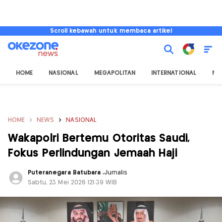
Scroll kebawah untuk membaca artikel
HOME
NASIONAL
MEGAPOLITAN
INTERNATIONAL
NU
HOME
NEWS
NASIONAL
Wakapolri Bertemu Otoritas Saudi,
Fokus Perlindungan Jemaah Haji
Puteranegara Batubara
,
Jurnalis
Sabtu, 23 Mei 2026 |21:39 WIB