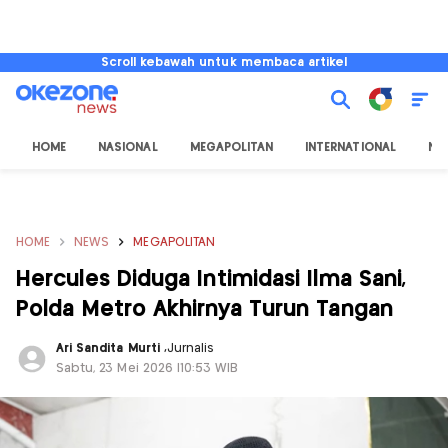
Scroll kebawah untuk membaca artikel
HOME
NASIONAL
MEGAPOLITAN
INTERNATIONAL
NU
HOME
NEWS
MEGAPOLITAN
Hercules Diduga Intimidasi Ilma Sani,
Polda Metro Akhirnya Turun Tangan
Ari Sandita Murti
,
Jurnalis
Sabtu, 23 Mei 2026 |10:53 WIB