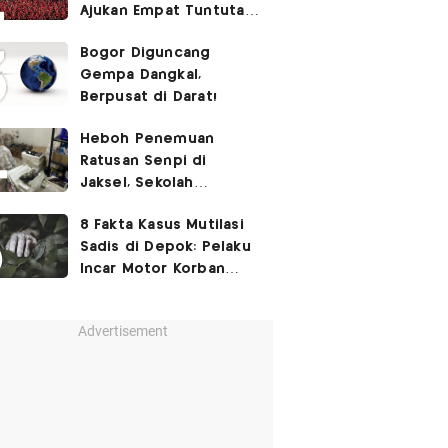
Ajukan Empat Tuntutan
ke Pemerintah
Bogor Diguncang
Gempa Dangkal,
Berpusat di Darat!
Heboh Penemuan
Ratusan Senpi di
Jaksel, Sekolah
Tegaskan Tak Ada
8 Fakta Kasus Mutilasi
Kegiatan Eskul
Sadis di Depok: Pelaku
Menembak
Incar Motor Korban
hingga Motif Terungkap
Advertisement