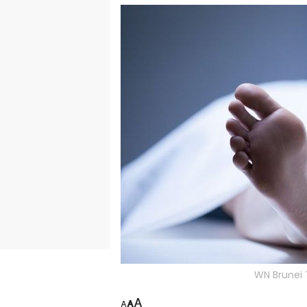
WN Brunei T
A
A
A