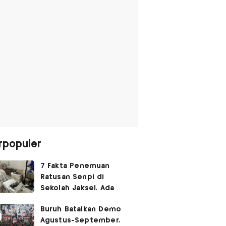
rpopuler
7 Fakta Penemuan
Ratusan Senpi di
Sekolah Jaksel, Ada
Dugaan Narkoba hingga
Buruh Batalkan Demo
Ruang Bunker
Agustus-September,