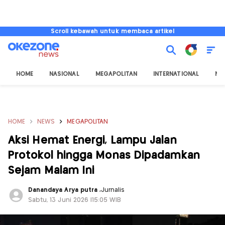
Scroll kebawah untuk membaca artikel
HOME
NASIONAL
MEGAPOLITAN
INTERNATIONAL
NU
HOME
NEWS
MEGAPOLITAN
Aksi Hemat Energi, Lampu Jalan
Protokol hingga Monas Dipadamkan
Sejam Malam Ini
Danandaya Arya putra
,
Jurnalis
Sabtu, 13 Juni 2026 |15:05 WIB