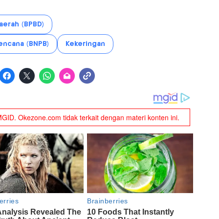
erah (BPBD)
encana (BNPB)
Kekeringan