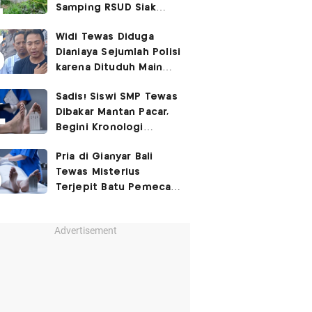
Samping RSUD Siak
Akibat Suntikan
Widi Tewas Diduga
Rocuronium
Dianiaya Sejumlah Polisi
karena Dituduh Main
Judol
Sadis! Siswi SMP Tewas
Dibakar Mantan Pacar,
Begini Kronologi
Lengkapnya
Pria di Gianyar Bali
Tewas Misterius
Terjepit Batu Pemecah
Ombak
Advertisement