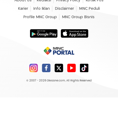
About Us
Redaksi
Privacy Policy
Kotak Pos
Karier
Info Iklan
Disclaimer
MNC Peduli
Profile MNC Group
MNC Group Bisnis
© 2007 - 2026
Okezone.com
, All Rights Reserved