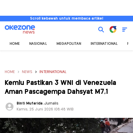
Scroll kebawah untuk membaca artikel
HOME
NASIONAL
MEGAPOLITAN
INTERNATIONAL
NU
HOME
NEWS
INTERNATIONAL
Kemlu Pastikan 3 WNI di Venezuela
Aman Pascagempa Dahsyat M7,1
Binti Mufarida
,
Jurnalis
Kamis, 25 Juni 2026 |08:48 WIB