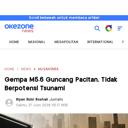
Scroll kebawah untuk membaca artikel
HOME
NASIONAL
MEGAPOLITAN
INTERNATIONAL
NU
HOME
NEWS
NUSANTARA
Gempa M5.6 Guncang Pacitan, Tidak
Berpotensi Tsunami
Riyan Rizki Roshali
,
Jurnalis
Sabtu, 27 Juni 2026 |15:17 WIB