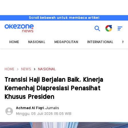
Scroll kebawah untuk membaca artikel
HOME
NASIONAL
MEGAPOLITAN
INTERNATIONAL
NU
HOME
NEWS
NASIONAL
Transisi Haji Berjalan Baik, Kinerja
Kemenhaj Diapresiasi Penasihat
Khusus Presiden
Achmad Al Fiqri
,
Jurnalis
Minggu, 05 Juli 2026 |18:05 WIB