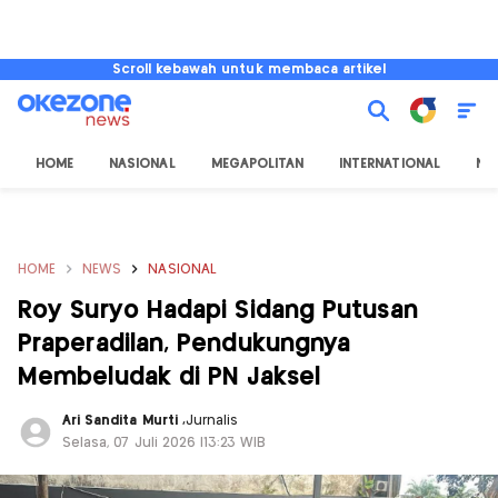
Scroll kebawah untuk membaca artikel
HOME
NASIONAL
MEGAPOLITAN
INTERNATIONAL
NU
HOME
NEWS
NASIONAL
Roy Suryo Hadapi Sidang Putusan
Praperadilan, Pendukungnya
Membeludak di PN Jaksel
Ari Sandita Murti
,
Jurnalis
Selasa, 07 Juli 2026 |13:23 WIB