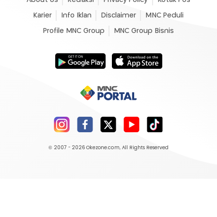
About Us
Redaksi
Privacy Policy
Kotak Pos
Karier
Info Iklan
Disclaimer
MNC Peduli
Profile MNC Group
MNC Group Bisnis
© 2007 - 2026
Okezone.com
, All Rights Reserved